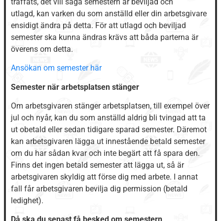
träffats, det vill säga semestern är beviljad och
utlagd, kan varken du som anställd eller din arbetsgivare
ensidigt ändra på detta. För att utlagd och beviljad
semester ska kunna ändras krävs att båda parterna är
överens om detta.
Ansökan om semester här
Semester när arbetsplatsen stänger
Om arbetsgivaren stänger arbetsplatsen, till exempel över
jul och nyår, kan du som anställd aldrig bli tvingad att ta
ut obetald eller sedan tidigare sparad semester. Däremot
kan arbetsgivaren lägga ut innestående betald semester
om du har sådan kvar och inte begärt att få spara den.
Finns det ingen betald semester att lägga ut, så är
arbetsgivaren skyldig att förse dig med arbete. I annat
fall får arbetsgivaren bevilja dig permission (betald
ledighet).
Då ska du senast få besked om semestern