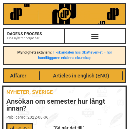
DAGENS PROCESS
Dina nyheter börjar här
Myndighetsaktivism:
IT-skandalen hos Skatteverket – hör
handläggaren erkänna okunskap
Affärer
Articles in english (ENG)
NYHETER
,
SVERIGE
Ansökan om semester hur långt
innan?
Publicerad:
2022-08-06
”Så går det till”
50 321