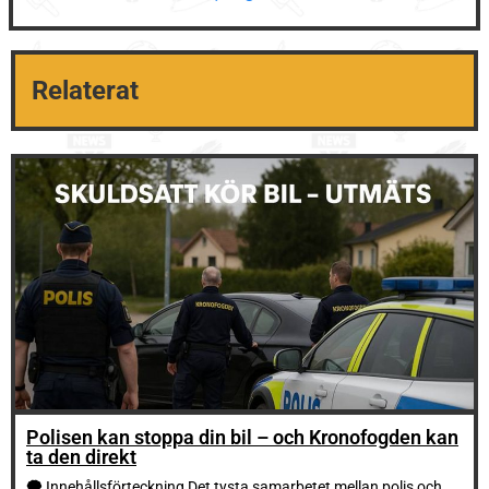
Relaterat
Polisen kan stoppa din bil – och Kronofogden kan
ta den direkt
🗭 Innehållsförteckning Det tysta samarbetet mellan polis och