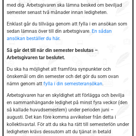
med dig. Arbetsgivaren ska lämna besked om beviljad
semester senast två månader innan ledigheten.
Enklast går du tillväga genom att fylla i en ansökan som
sedan lämnas över till din arbetsgivare.
En sådan
ansökan beställer du här
.
Så går det till när din semester beslutas –
Arbetsgivaren tar beslutet.
Du ska ha möjlighet att framföra synpunkter och
önskemål om din semester och det gör du som ovan
nämn genom att
fylla i din semesteransökan
.
Arbetsgivaren har en skyldighet att förlägga och bevilja
en sammanhängande ledighet på minst fyra veckor (den
så kallade huvudsemestern) under perioden juni –
augusti. Det kan före komma avvikelser från detta i
kollektivavtal. För att du ska ha rätt till semesterlön under
ledigheten krävs dessutom att du tjänat in betald