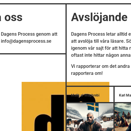
a oss
Avslöjande
å Dagens Process genom att
Dagens Process letar alltid 
å info@dagensprocess.se
att avslöja till våra läsare. 
igenom vår sajt för att hitta
oftast inte hittar någon ann
Vi rapporterar om det andra 
rapportera om!
Malik al-Maghrebi
Karl M