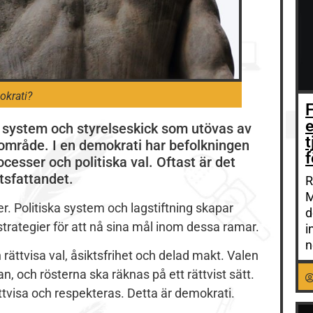
okrati?
F
e
skt system och styrelseskick som utövas av
t område. I en demokrati har befolkningen
f
ocesser och politiska val. Oftast är det
tsfattandet.
R
M
ier. Politiska system och lagstiftning skapar
d
 strategier för att nå sina mål inom dessa ramar.
i
n
h rättvisa val, åsiktsfrihet och delad makt. Valen
, och rösterna ska räknas på ett rättvist sätt.
ättvisa och respekteras. Detta är demokrati.