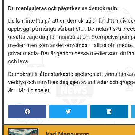
Du manipuleras och påverkas av demokratin
Du kan inte lita på att en demokrati är för ditt indiv
uppbyggt på många sårbarheter. Demokratiska processe
utsätts varje dag för manipulation. Exempelvis pum
medier men som är det omvända – alltså ofri media. De
privat media. Det är genom dessa medier som du inhä
och leva.
Demokrati tillåter starkaste spelaren att vinna tänk
verktyg och utnyttjas dagligen av individer och grup
är – lär dig spelet.
Karl Magnusson