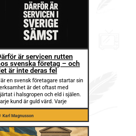
ärför är servicen rutten
hos svenska företag – och
et är inte deras fel
är en svensk företagare startar sin
erksamhet är det oftast med
järtat i halsgropen och eld i själen.
arje kund är guld värd. Varje
Karl Magnusson