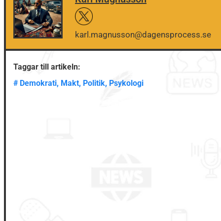
karl.magnusson@dagensprocess.se
Taggar till artikeln:
#
Demokrati
,
Makt
,
Politik
,
Psykologi