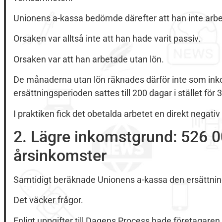
Unionens a-kassa bedömde därefter att han inte arb
Orsaken var alltså inte att han hade varit passiv.
Orsaken var att han arbetade utan lön.
De månaderna utan lön räknades därför inte som in
ersättningsperioden sattes till 200 dagar i stället för 
I praktiken fick det obetalda arbetet en direkt negativ
2. Lägre inkomstgrund: 526 0
årsinkomster
Samtidigt beräknade Unionens a-kassa den ersättning
Det väcker frågor.
Enligt uppgifter till Dagens Process hade företagare