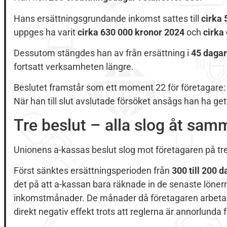
Hans ersättningsgrundande inkomst sattes till
cirka 
uppges ha varit
cirka 630 000 kronor 2024
och
cirka
Dessutom stängdes han av från ersättning i
45 dagar
fortsatt verksamheten längre.
Beslutet framstår som ett moment 22 för företagare: 
När han till slut avslutade försöket ansågs han ha gett
Tre beslut – alla slog åt sam
Unionens a-kassas beslut slog mot företagaren på tre
Först sänktes ersättningsperioden från
300 till 200 d
det på att a-kassan bara räknade in de senaste löne
inkomstmånader. De månader då företagaren arbetade
direkt negativ effekt trots att reglerna är annorlunda 