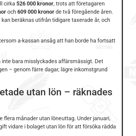
l cirka
526 000 kronor
, trots att företagaren
nor
och
609 000 kronor
de två föregående åren.
 kan beräknas utifrån tidigare taxerade år, och
ftersom a-kassan ansåg att han borde ha fortsatt
ön inte bara misslyckades affärsmässigt. Det
gen – genom färre dagar, lägre inkomstgrund
betade utan lön – räknades
e flera månader utan löneuttag. Under januari,
ft vidare i bolaget utan lön för att försöka rädda