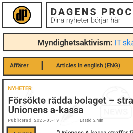
DAGENS PROC
Dina nyheter börjar här
Myndighetsaktivism:
IT-s
Affärer
Articles in english (ENG)
NYHETER
Försökte rädda bolaget – stra
Unionens a-kassa
Publicerad:
2026-05-19
Lästid: 2 min
”Unionens A-kassa straffar f