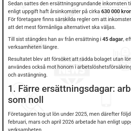
Sedan sattes den ersättningsgrundande inkomsten til
enligt uppgift haft årsinkomster på cirka
630 000 kro
För företagare finns särskilda regler om att inkomster
att det mest förmånliga alternativet ska väljas.
Till sist stängdes han av från ersättning i
45 dagar
, e
verksamheten längre.
Resultatet blev att försöket att rädda bolaget utan l
användes också mot honom i arbetslöshetsförsäkrin
och avstängning.
1. Färre ersättningsdagar: ar
som noll
Företagaren tog ut lön under 2025, men därefter följd
februari, mars och april 2026 arbetade han enligt uppgi
verksamheten.