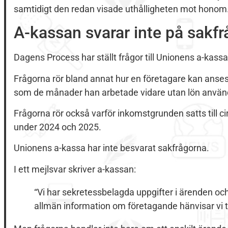
samtidigt den redan visade uthålligheten mot honom
A-kassan svarar inte på sakf
Dagens Process har ställt frågor till Unionens a-kassa
Frågorna rör bland annat hur en företagare kan anses
som de månader han arbetade vidare utan lön använd
Frågorna rör också varför inkomstgrunden satts till c
under 2024 och 2025.
Unionens a-kassa har inte besvarat sakfrågorna.
I ett mejlsvar skriver a-kassan:
“Vi har sekretessbelagda uppgifter i ärenden oc
allmän information om företagande hänvisar vi ti