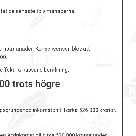
etat de senaste tolv månaderna.
komstmånader. Konsekvensen blev att
300.
 effekt i a-kassans beräkning.
00 trots högre
sgrundande inkomsten till cirka 526 000 kronor.
n en årsinkomst på cirka 630 000 kronor under