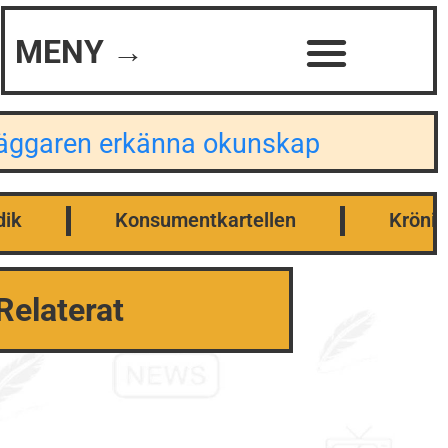
MENY →
dläggaren erkänna okunskap
dik
Konsumentkartellen
Krönik
Relaterat