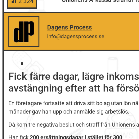
2 324
Dagens Process
info@dagensprocess.se
Fick färre dagar, lägre inkom
avstängning efter att ha försö
En företagare fortsatte att driva sitt bolag utan lön n
månader gav han upp och anmälde sig arbetslös.
Då kom tre negativa beslut och straff från Unionens 
Han fick
200 ersättningsdagar i stället för 300
.