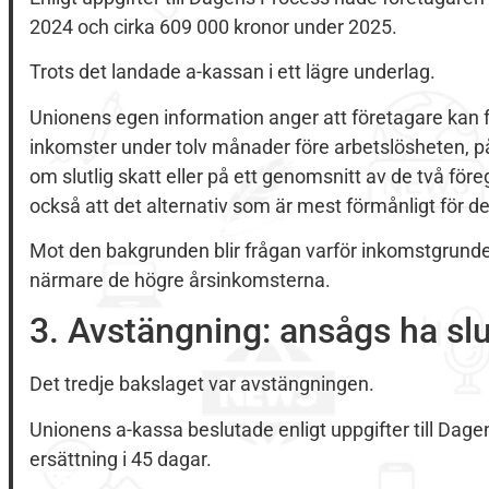
2024 och cirka 609 000 kronor under 2025.
Trots det landade a-kassan i ett lägre underlag.
Unionens egen information anger att företagare kan få
inkomster under tolv månader före arbetslösheten, p
om slutlig skatt eller på ett genomsnitt av de två för
också att det alternativ som är mest förmånligt för d
Mot den bakgrunden blir frågan varför inkomstgrunden 
närmare de högre årsinkomsterna.
3. Avstängning: ansågs ha slut
Det tredje bakslaget var avstängningen.
Unionens a-kassa beslutade enligt uppgifter till Dage
ersättning i 45 dagar.