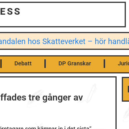
ESS
kandalen hos Skatteverket – hör han
Debatt
DP Granskar
Juri
ffades tre gånger av
öretagare som kämpar in i det sista”