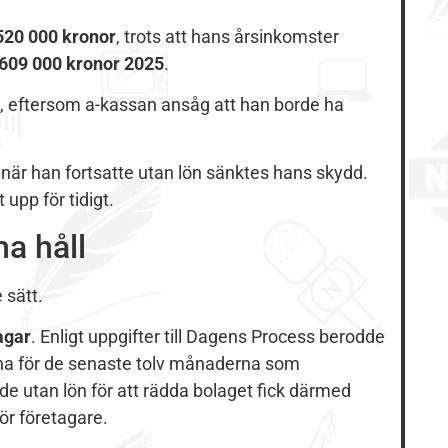
520 000 kronor
, trots att hans årsinkomster
 609 000 kronor 2025
.
, eftersom a-kassan ansåg att han borde ha
när han fortsatte utan lön sänktes hans skydd.
 upp för tidigt.
ma håll
 sätt.
agar
. Enligt uppgifter till Dagens Process berodde
rna för de senaste tolv månaderna som
 utan lön för att rädda bolaget fick därmed
för företagare.