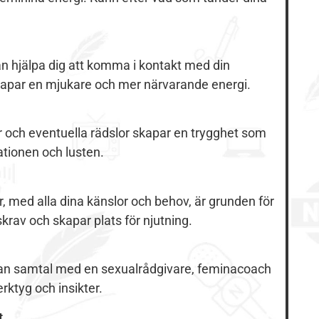
kan hjälpa dig att komma i kontakt med din
r skapar en mjukare och mer närvarande energi.
 och eventuella rädslor skapar en trygghet som
ationen och lusten.
r, med alla dina känslor och behov, är grunden för
skrav och skapar plats för njutning.
an samtal med en sexualrådgivare, feminacoach
ktyg och insikter.
t