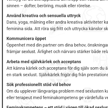
sinnen – dofter, beröring, musik eller rörelse.
Använd kreativa och sensuella uttryck
Dans, yoga, målning eller andra kreativa aktiviteter 
feminina sida. Att röra sig fritt och uttrycka känslo
Kommunicera öppet
Öppenhet med din partner om dina behov, önskningar
främjar sexlust. Ärlighet och närvaro stärker både rel
Arbeta med självkärlek och acceptans
Att känna kärlek och acceptans för dig själv som du ä
en stark sexlust. Självkärlek frigör dig från prestation
Sök professionellt stöd vid behov
Om du upplever långvariga problem med sexlusten k
eller terapeut med feminakompetens ge värdefulla ver
Feminakompetens – ett stöd i vägen till ökad sexlus