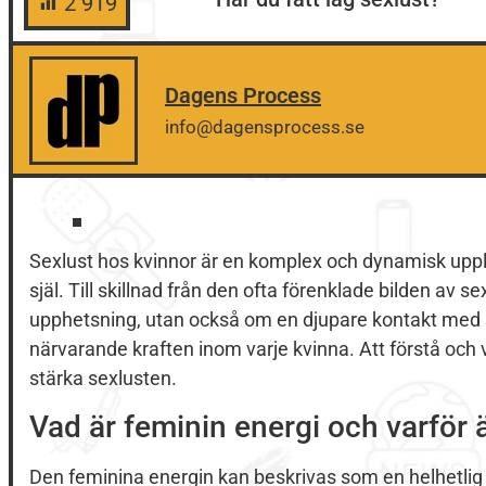
2 919
Dagens Process
info@dagensprocess.se
Sexlust hos kvinnor är en komplex och dynamisk upp
själ. Till skillnad från den ofta förenklade bilden av s
upphetsning, utan också om en djupare kontakt med s
närvarande kraften inom varje kvinna. Att förstå och v
stärka sexlusten.
Vad är feminin energi och varför ä
Den feminina energin kan beskrivas som en helhetlig 