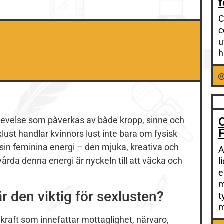
f
C
c
u
h
levelse som påverkas av både kropp, sinne och
O
exlust handlar kvinnors lust inte bara om fysisk
in feminina energi – den mjuka, kreativa och
A
årda denna energi är nyckeln till att väcka och
l
e
m
r den viktig för sexlusten?
t
m
kraft som innefattar mottaglighet, närvaro,