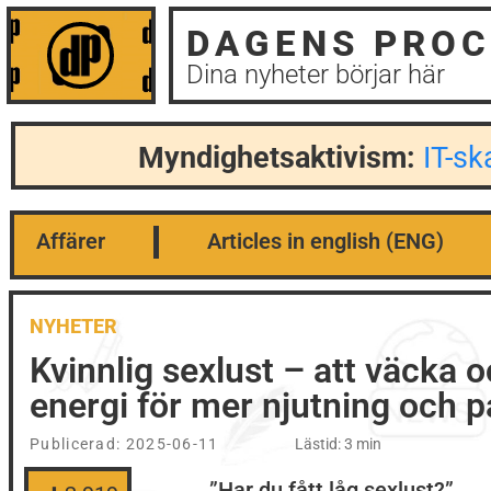
DAGENS PROC
Dina nyheter börjar här
Myndighetsaktivism:
IT-s
Affärer
Articles in english (ENG)
NYHETER
Kvinnlig sexlust – att väcka 
energi för mer njutning och 
Publicerad:
2025-06-11
Lästid: 3 min
”Har du fått låg sexlust?”