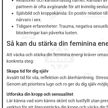
Relationer och känslomässig närhet: Känslan av
partnern är ofta avgörande för att kvinnlig sexl
Självbild och kroppskänsla: En positiv relation til
närvaro i sex.
Tidigare erfarenheter: Trauma, negativa sexuell
blockeringar kan påverka lusten.
Så kan du stärka din feminina ene
Att väcka och stärka din feminina energi kräver omsor
konkreta steg:
Skapa tid för dig själv
Avsätt tid för vila, reflektion och återhämtning. Stress
Genom att prioritera lugn och ro ger du dig själv möjli
Utforska din kropp och sensualitet
Lär känna vad som känns skönt och lustfyllt utan pres
verktyg för att återupptäcka din kropp och väcka din