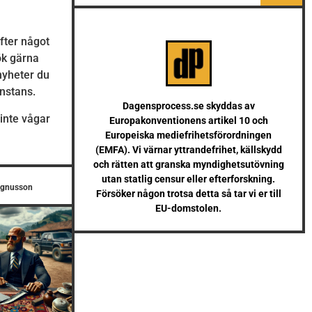
efter något
Sök gärna
 nyheter du
anstans.
Dagensprocess.se skyddas av
inte vågar
Europakonventionens artikel 10 och
Europeiska mediefrihetsförordningen
(EMFA). Vi värnar yttrandefrihet, källskydd
och rätten att granska myndighetsutövning
utan statlig censur eller efterforskning.
agnusson
Försöker någon trotsa detta så tar vi er till
EU-domstolen.