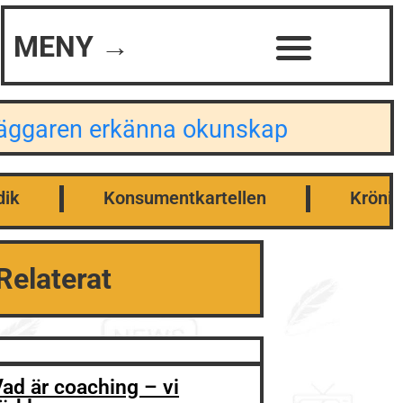
MENY →
dläggaren erkänna okunskap
dik
Konsumentkartellen
Krönik
Relaterat
ad är coaching – vi