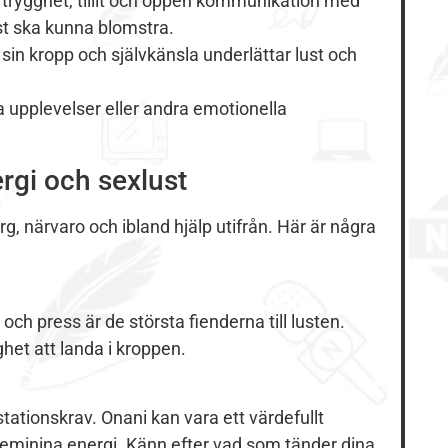
 trygghet, tillit och öppen kommunikation med
ust ska kunna blomstra.
l sin kropp och självkänsla underlättar lust och
a upplevelser eller andra emotionella
rgi och sexlust
g, närvaro och ibland hjälp utifrån. Här är några
 och press är de största fienderna till lusten.
ghet att landa i kroppen.
tationskrav. Onani kan vara ett värdefullt
 feminina energi. Känn efter vad som tänder dina