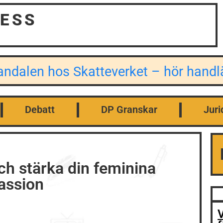
ESS
kandalen hos Skatteverket – hör han
Debatt
DP Granskar
Juri
och stärka din feminina
passion
V