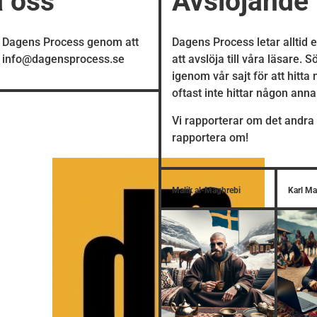
a oss
Avslöjande
å Dagens Process genom att
Dagens Process letar alltid 
å info@dagensprocess.se
att avslöja till våra läsare. 
igenom vår sajt för att hitta
oftast inte hittar någon ann
Vi rapporterar om det andra 
rapportera om!
Malik al-Maghrebi
Karl M