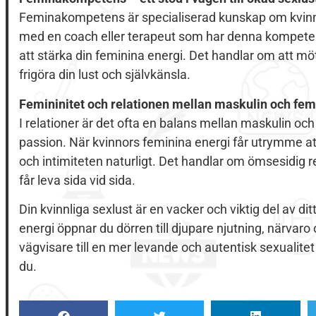
Feminakompetens är specialiserad kunskap om kvinnor
med en coach eller terapeut som har denna kompetens
att stärka din feminina energi. Det handlar om att möt
frigöra din lust och självkänsla.
Femininitet och relationen mellan maskulin och fem
I relationer är det ofta en balans mellan maskulin o
passion. När kvinnors feminina energi får utrymme att
och intimiteten naturligt. Det handlar om ömsesidig r
får leva sida vid sida.
Din kvinnliga sexlust är en vacker och viktig del av di
energi öppnar du dörren till djupare njutning, närvaro 
vägvisare till en mer levande och autentisk sexualitet
du.