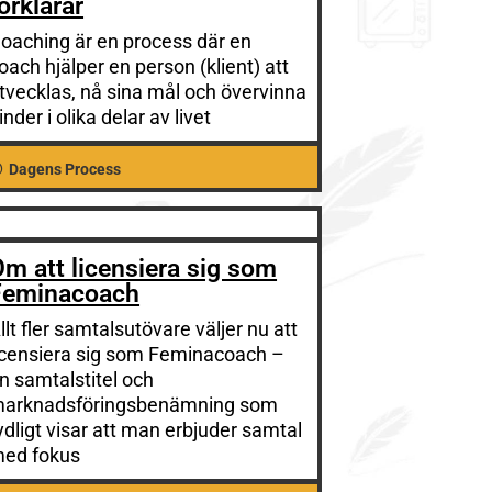
örklarar
oaching är en process där en
oach hjälper en person (klient) att
tvecklas, nå sina mål och övervinna
inder i olika delar av livet
Dagens Process
m att licensiera sig som
Feminacoach
llt fler samtalsutövare väljer nu att
icensiera sig som Feminacoach –
n samtalstitel och
arknadsföringsbenämning som
ydligt visar att man erbjuder samtal
ed fokus