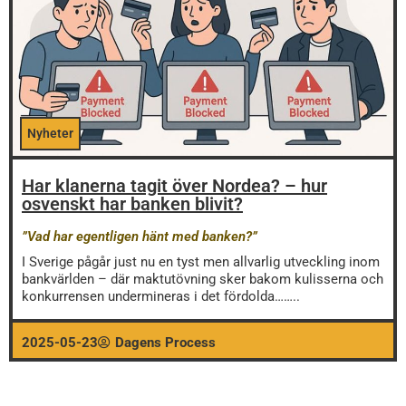
Nyheter
Har klanerna tagit över Nordea? – hur
osvenskt har banken blivit?
”Vad har egentligen hänt med banken?”
I Sverige pågår just nu en tyst men allvarlig utveckling inom
bankvärlden – där maktutövning sker bakom kulisserna och
konkurrensen undermineras i det fördolda……..
2025-05-23
Dagens Process