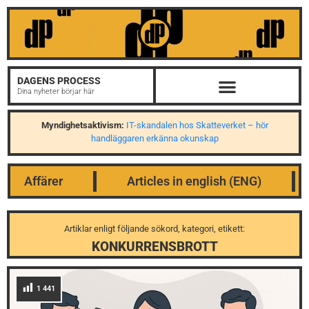
DAGENS PROCESS
Dina nyheter börjar här
Myndighetsaktivism:
IT-skandalen hos Skatteverket – hör
handläggaren erkänna okunskap
Affärer
Articles in english (ENG)
Artiklar enligt följande sökord, kategori, etikett:
KONKURRENSBROTT
1 441