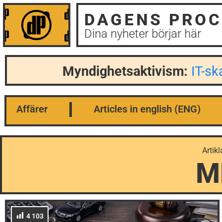
DAGENS PROC
Dina nyheter börjar här
Myndighetsaktivism:
IT-s
Affärer
Articles in english (ENG)
Artikl
M
4 103