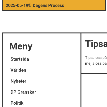
2025-05-19
Dagens Process
Tips
Meny
Tipsa oss p
Startsida
mejla oss p
Världen
Nyheter
DP Granskar
Politik