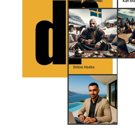
Malik al-Maghrebi
Karl M
Driton Hoxha