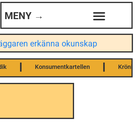
MENY →
dläggaren erkänna okunskap
dik
Konsumentkartellen
Krönik