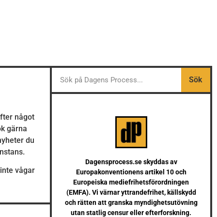
Sök
efter något
Sök gärna
 nyheter du
anstans.
Dagensprocess.se skyddas av
inte vågar
Europakonventionens artikel 10 och
Europeiska mediefrihetsförordningen
(EMFA). Vi värnar yttrandefrihet, källskydd
och rätten att granska myndighetsutövning
utan statlig censur eller efterforskning.