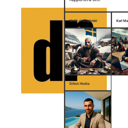
Malik al-Maghrebi
Karl M
Driton Hoxha