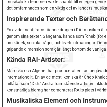
musikaliska fenomen växte snabbt till en egen genre 
det omfamnades som en viktig del av landets musika
Inspirerande Texter och Berättand
En av de mest framstående dragen i RAI-musiken är de
genom sina texter. Sångarna, kända som ”cheb (för en
om kärlek, sociala frågor, och livets utmaningar. Den
gripande dimension som går långt bortom de vanliga
Kända RAI-Artister:
Marocko och Algeriet har producerat en rad begåvade 
internationellt. En av de mest ikoniska är Cheb Khaled
hitlåtar som ”Didi.” Andra framstående artister inklu
konstnärliga bidrag har cementerat RAI:s plats i värl
Musikaliska Element och Instrum