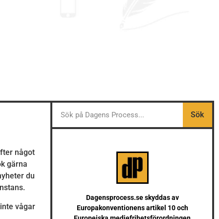
Sök
efter något
Sök gärna
 nyheter du
anstans.
Dagensprocess.se skyddas av
inte vågar
Europakonventionens artikel 10 och
Europeiska mediefrihetsförordningen