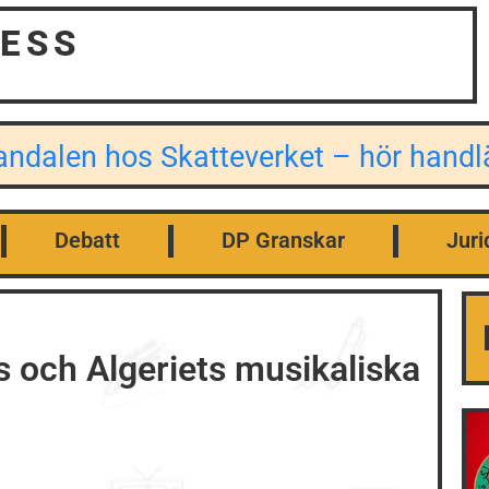
ESS
kandalen hos Skatteverket – hör han
Debatt
DP Granskar
Juri
 och Algeriets musikaliska