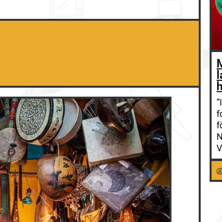
l
h
”
f
f
N
V