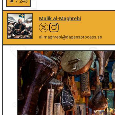
7 243
Malik al-Maghrebi
al-maghrebi@dagensprocess.se