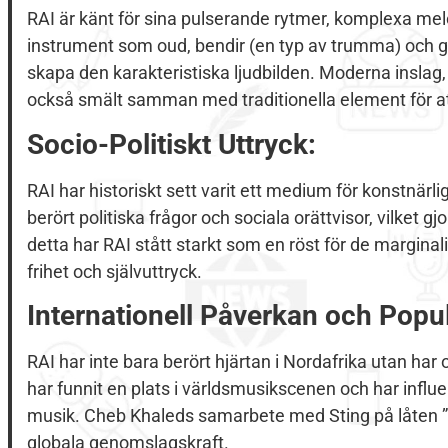
RAI är känt för sina pulserande rytmer, komplexa me
instrument som oud, bendir (en typ av trumma) och gasb
skapa den karakteristiska ljudbilden. Moderna inslag, 
också smält samman med traditionella element för a
Socio-Politiskt Uttryck:
RAI har historiskt sett varit ett medium för konstnärli
berört politiska frågor och sociala orättvisor, vilket gj
detta har RAI stått starkt som en röst för de marginal
frihet och självuttryck.
Internationell Påverkan och Popul
RAI har inte bara berört hjärtan i Nordafrika utan har
har funnit en plats i världsmusikscenen och har influ
musik. Cheb Khaleds samarbete med Sting på låten ”D
globala genomslagskraft.