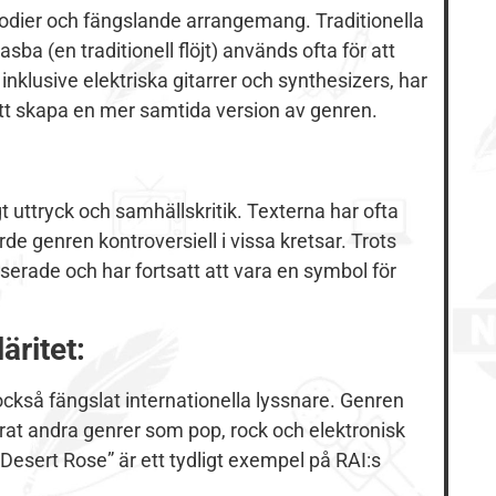
lodier och fängslande arrangemang. Traditionella
a (en traditionell flöjt) används ofta för att
inklusive elektriska gitarrer och synthesizers, har
tt skapa en mer samtida version av genren.
gt uttryck och samhällskritik. Texterna har ofta
orde genren kontroversiell i vissa kretsar. Trots
iserade och har fortsatt att vara en symbol för
äritet:
 också fängslat internationella lyssnare. Genren
erat andra genrer som pop, rock och elektronisk
esert Rose” är ett tydligt exempel på RAI:s