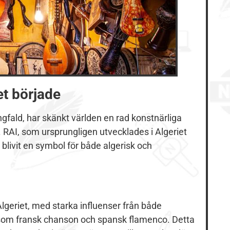
et började
ngfald, har skänkt världen en rad konstnärliga
 RAI, som ursprungligen utvecklades i Algeriet
blivit en symbol för både algerisk och
Algeriet, med starka influenser från både
er som fransk chanson och spansk flamenco. Detta