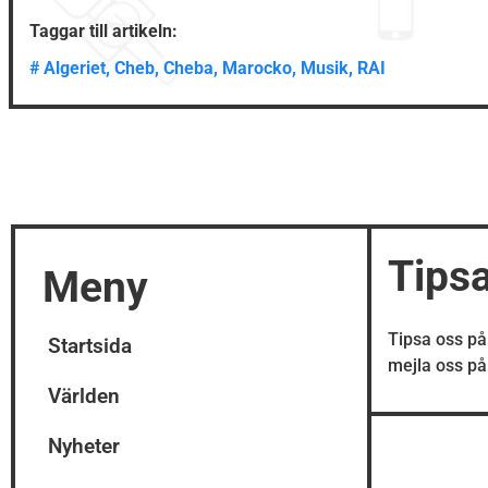
Taggar till artikeln:
#
Algeriet
,
Cheb
,
Cheba
,
Marocko
,
Musik
,
RAI
Tips
Meny
Tipsa oss p
Startsida
mejla oss p
Världen
Nyheter