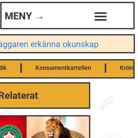
MENY →
dläggaren erkänna okunskap
dik
Konsumentkartellen
Krönik
Relaterat