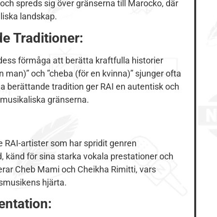
och spreds sig över gränserna till Marocko, där
liska landskap.
e Traditioner:
ss förmåga att berätta kraftfulla historier
 man)” och ”cheba (för en kvinna)” sjunger ofta
na berättande tradition ger RAI en autentisk och
 musikaliska gränserna.
RAI-artister som har spridit genren
, känd för sina starka vokala prestationer och
derar Cheb Mami och Cheikha Rimitti, vars
dsmusikens hjärta.
entation: