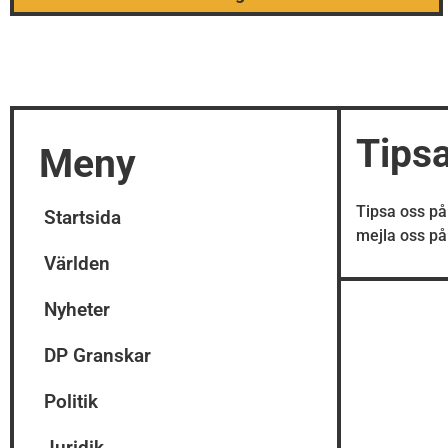
Tips
Meny
Tipsa oss p
Startsida
mejla oss p
Världen
Nyheter
DP Granskar
Politik
Juridik