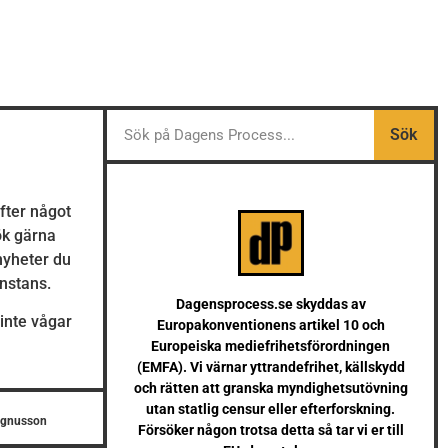
Sök
efter något
Sök gärna
 nyheter du
anstans.
Dagensprocess.se skyddas av
inte vågar
Europakonventionens artikel 10 och
Europeiska mediefrihetsförordningen
(EMFA). Vi värnar yttrandefrihet, källskydd
och rätten att granska myndighetsutövning
utan statlig censur eller efterforskning.
agnusson
Försöker någon trotsa detta så tar vi er till