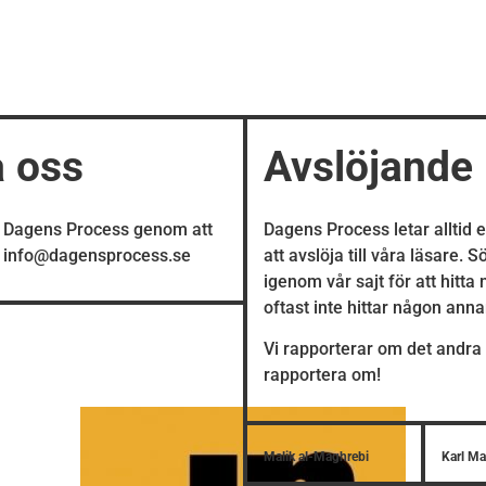
a oss
Avslöjande
å Dagens Process genom att
Dagens Process letar alltid 
å info@dagensprocess.se
att avslöja till våra läsare. 
igenom vår sajt för att hitta
oftast inte hittar någon ann
Vi rapporterar om det andra 
rapportera om!
Malik al-Maghrebi
Karl M