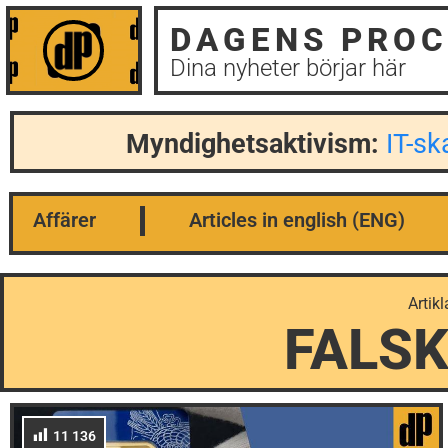
DAGENS PROC
Dina nyheter börjar här
Myndighetsaktivism:
IT-s
Affärer
Articles in english (ENG)
Artikl
FALS
11 136