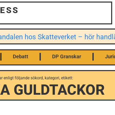
ESS
kandalen hos Skatteverket – hör han
Debatt
DP Granskar
Juri
ar enligt följande sökord, kategori, etikett:
KA GULDTACKOR