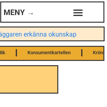
MENY →
dläggaren erkänna okunskap
dik
Konsumentkartellen
Krönik