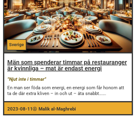
Sverige
Män som spenderar timmar på restauranger
är kvinnliga – mat är endast energi
”Njut inte i timmar”
En man ser föda som energi, en energi som får honom att
ta de där extra kliven – in och ut – äta snabbt…….
2023-08-11
Malik al-Maghrebi