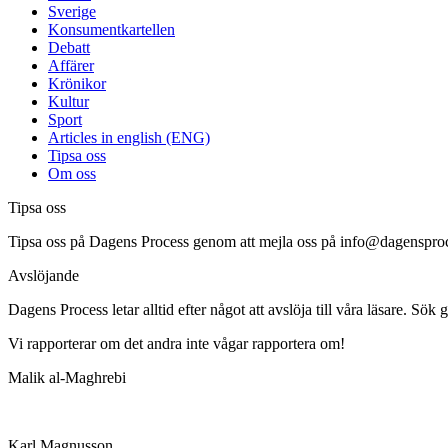
Sverige
Konsumentkartellen
Debatt
Affärer
Krönikor
Kultur
Sport
Articles in english (ENG)
Tipsa oss
Om oss
Tipsa oss
Tipsa oss på Dagens Process genom att mejla oss på info@dagensproc
Avslöjande
Dagens Process letar alltid efter något att avslöja till våra läsare. Sök 
Vi rapporterar om det andra inte vågar rapportera om!
Malik al-Maghrebi
Karl Magnusson