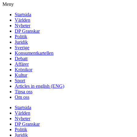
Meny
Startsida
Världen
Nyheter
DP Granskar
Politik
Juridik
Sverige
Konsumentkartellen
Debatt
Affärer
Krönikor
Kultur
Sport
Articles in english (ENG)
Tipsa oss
Om oss
Startsida
Världen
Nyheter
DP Granskar
Politik
Juridik