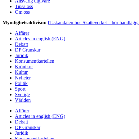
Ansvarig utgivare
Tipsa oss
Om oss
Myndighetsaktivism:
IT-skandalen hos Skatteverket – hör handläg
Affärer
Articles in english (ENG)
Debatt
DP Granskar
Juridik
Konsumentkartellen
Krönikor
Kultur
Nyheter
Politik
Sport
Sverige
Världen
Affärer
Articles in english (ENG)
Debatt
DP Granskar
Juridik
Konsumentkartellen