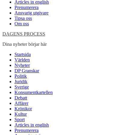
Articles in english
Prenumerera
Ansvarig utgivare
Tipsa oss
Om oss
DAGENS PROCESS
Dina nyheter börjar här
Startsida
Världen
Nyheter
DP Granskar
Politik
Juridik
Sverige
Konsumentkartellen
Debatt
Affärer
Krönikor
Kultur
Sport
Articles in english
Prenumerera