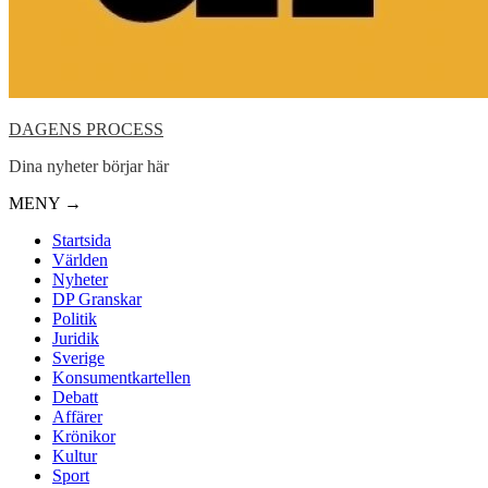
DAGENS PROCESS
Dina nyheter börjar här
MENY →
Startsida
Världen
Nyheter
DP Granskar
Politik
Juridik
Sverige
Konsumentkartellen
Debatt
Affärer
Krönikor
Kultur
Sport