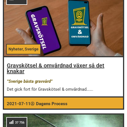
Nyheter
,
Sverige
Gravskötsel & omvårdnad växer så det
knakar
”Sverige bästa gravvård”
Det gick fort för Gravskötsel & omvårdnad…….
2021-07-11
Dagens Process
37 756