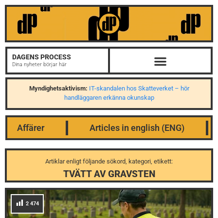
DAGENS PROCESS
Dina nyheter börjar här
Myndighetsaktivism:
IT-skandalen hos Skatteverket – hör
handläggaren erkänna okunskap
Affärer
Articles in english (ENG)
Artiklar enligt följande sökord, kategori, etikett:
TVÄTT AV GRAVSTEN
2 474