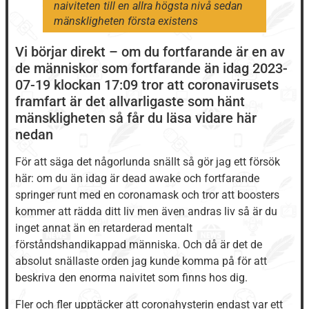
naiviteten till en allra högsta nivå sedan
mänskligheten första existens
Vi börjar direkt – om du fortfarande är en av
de människor som fortfarande än idag 2023-
07-19 klockan 17:09 tror att coronavirusets
framfart är det allvarligaste som hänt
mänskligheten så får du läsa vidare här
nedan
För att säga det någorlunda snällt så gör jag ett försök
här: om du än idag är dead awake och fortfarande
springer runt med en coronamask och tror att boosters
kommer att rädda ditt liv men även andras liv så är du
inget annat än en retarderad mentalt
förståndshandikappad människa. Och då är det de
absolut snällaste orden jag kunde komma på för att
beskriva den enorma naivitet som finns hos dig.
Fler och fler upptäcker att coronahysterin endast var ett