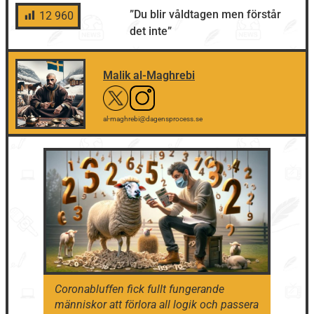
”Du blir våldtagen men förstår
12 960
det inte”
Malik al-Maghrebi
al-maghrebi@dagensprocess.se
Coronabluffen fick fullt fungerande
människor att förlora all logik och passera