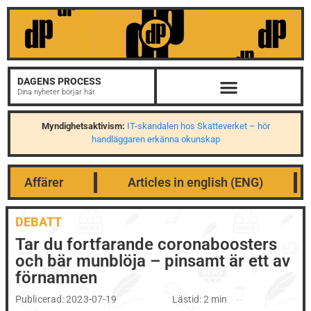
DAGENS PROCESS
Dina nyheter börjar här
Myndighetsaktivism:
IT-skandalen hos Skatteverket – hör
handläggaren erkänna okunskap
Affärer
Articles in english (ENG)
DEBATT
Tar du fortfarande coronaboosters
och bär munblöja – pinsamt är ett av
förnamnen
Publicerad:
2023-07-19
Lästid: 2 min