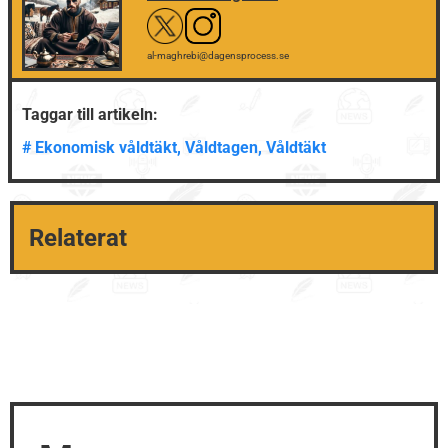
al-maghrebi@dagensprocess.se
Taggar till artikeln:
#
Ekonomisk våldtäkt
,
Våldtagen
,
Våldtäkt
Relaterat