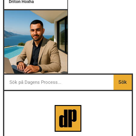
Driton Hoxha
Sök