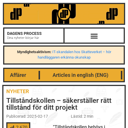
DAGENS PROCESS
Dina nyheter börjar här
Myndighetsaktivism:
IT-skandalen hos Skatteverket – hör
handläggaren erkänna okunskap
Affärer
Articles in english (ENG)
NYHETER
Tillståndskollen – säkerställer rätt
tillstånd för ditt projekt
Publicerad:
2025-02-17
Lästid: 2 min
”Tillståndskollen behövs i
2 670