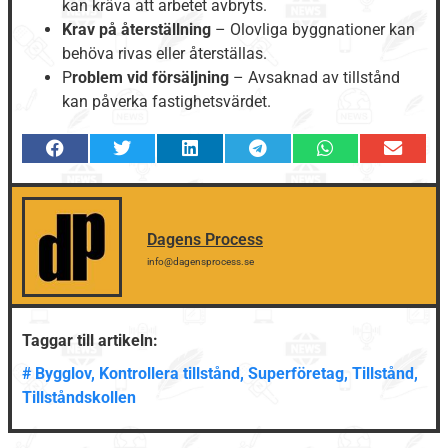
kan kräva att arbetet avbryts.
Krav på återställning
– Olovliga byggnationer kan
behöva rivas eller återställas.
P
roblem vid försäljning
– Avsaknad av tillstånd
kan påverka fastighetsvärdet.
Dagens Process
info@dagensprocess.se
Taggar till artikeln:
#
Bygglov
,
Kontrollera tillstånd
,
Superföretag
,
Tillstånd
,
Tillståndskollen