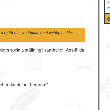
s
e
len) för den webbplats med webbplatsfiler
rs sociala ställning i samhället. Anställda
Det är där du hör hemma!”