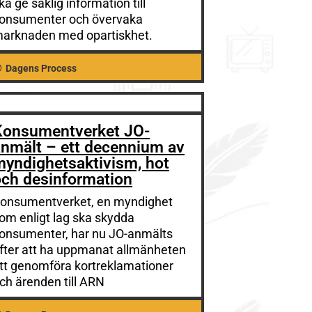
ka ge saklig information till
onsumenter och övervaka
arknaden med opartiskhet.
Dagens Process
Konsumentverket JO-
anmält – ett decennium av
myndighetsaktivism, hot
och desinformation
onsumentverket, en myndighet
om enligt lag ska skydda
onsumenter, har nu JO-anmälts
fter att ha uppmanat allmänheten
tt genomföra kortreklamationer
ch ärenden till ARN