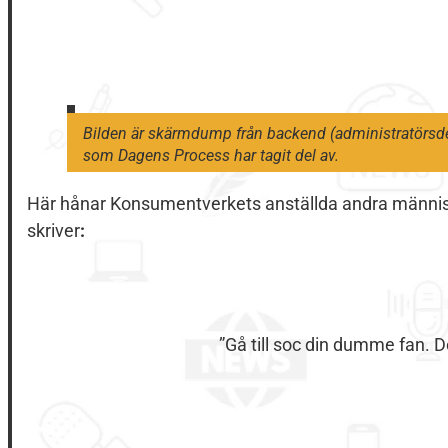
Bilden är skärmdump från backend (administratörsde
som Dagens Process har tagit del av.
Här hånar Konsumentverkets anställda andra människo
skriver
:
”Gå till soc din dumme fan. 