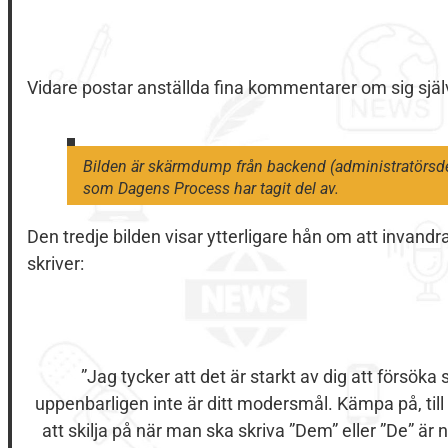
Vidare postar anställda fina kommentarer om sig själ
Bilden är skärmdump från backend (administratörsde
som Dagens Process har tagit del av.
Den tredje bilden visar ytterligare hån om att invandra
skriver:
”Jag tycker att det är starkt av dig att försök
uppenbarligen inte är ditt modersmål. Kämpa på, till s
att skilja på när man ska skriva ”Dem” eller ”De” ä