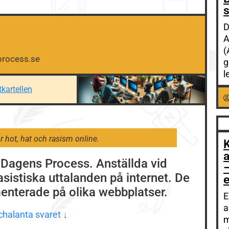
s
D
A
(
rocess.se
g
l
kartellen
 hot, hat och rasism online.
a
å Dagens Process. Anställda vid
sistiska uttalanden på internet. De
enterade på olika webbplatser.
E
a
halanta svaret ↓
m