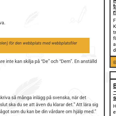
t
r
F
va.
K
t
f
len) för den webbplats med webbplatsfiler
a
d
re inte kan skilja på “De” och “Dem”. En anställd
B
–
s
a skriva så många inlägg på svenska, när det
lut ska du se att även du klarar det.” Att lära sig
H
r något som du kan be din vårdare om hjälp med.”
e