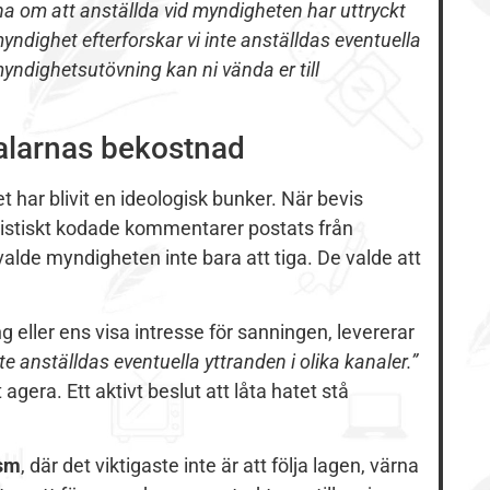
om att anställda vid myndigheten har uttryckt
myndighet efterforskar vi inte anställdas eventuella
myndighetsutövning kan ni vända er till
alarnas bekostnad
har blivit en ideologisk bunker. När bevis
sistiskt kodade kommentarer postats från
lde myndigheten inte bara att tiga. De valde att
ng eller ens visa intresse för sanningen, levererar
nte anställdas eventuella yttranden i olika kanaler.”
agera. Ett aktivt beslut att låta hatet stå
ism
, där det viktigaste inte är att följa lagen, värna