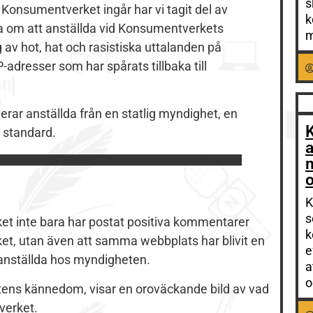
s
Konsumentverket ingår har vi tagit del av
k
 om att anställda vid Konsumentverkets
m
g av hot, hat och rasistiska uttalanden på
adresser som har spårats tillbaka till
rar anställda från en statlig myndighet, en
 standard.
K
s
ket inte bara har postat positiva kommentarer
k
t, utan även att samma webbplats har blivit en
e
n anställda hos myndigheten.
a
o
tens kännedom, visar en oroväckande bild av vad
verket.