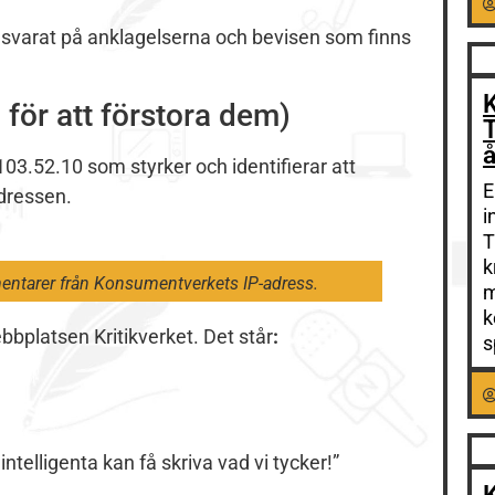
 svarat på anklagelserna och bevisen som finns
K
 för att förstora dem)
T
å
103.52.10 som styrker och identifierar att
E
dressen.
i
T
k
entarer från Konsumentverkets IP-adress.
m
k
bplatsen Kritikverket. Det står
:
s
intelligenta kan få skriva vad vi tycker!”