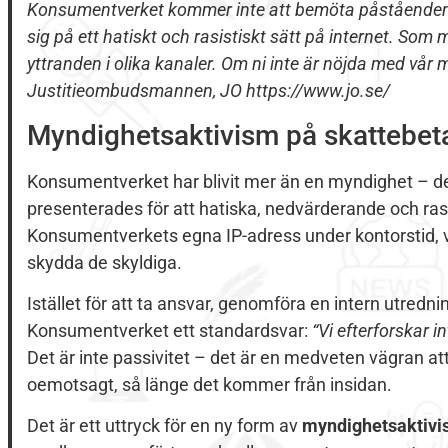
Konsumentverket kommer inte att bemöta påståendena 
sig på ett hatiskt och rasistiskt sätt på internet. Som 
yttranden i olika kanaler. Om ni inte är nöjda med vår 
Justitieombudsmannen, JO https://www.jo.se/
Myndighetsaktivism på skattebet
Konsumentverket har blivit mer än en myndighet – det 
presenterades för att hatiska, nedvärderande och ra
Konsumentverkets egna IP-adress under kontorstid, va
skydda de skyldiga.
Istället för att ta ansvar, genomföra en intern utredni
Konsumentverket ett standardsvar:
“Vi efterforskar i
Det är inte passivitet – det är en medveten vägran att 
oemotsagt, så länge det kommer från insidan.
Det är ett uttryck för en ny form av
myndighetsaktiv