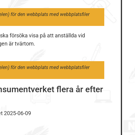
len) för den webbplats med webbplatsfiler
a försöka visa på att anställda vid
igen är tvärtom.
len) för den webbplats med webbplatsfiler
sumentverket flera år efter
ket 2025-06-09