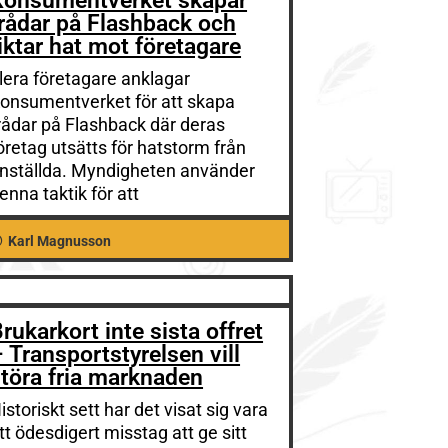
Konsumentverket skapar
rådar på Flashback och
iktar hat mot företagare
lera företagare anklagar
onsumentverket för att skapa
rådar på Flashback där deras
öretag utsätts för hatstorm från
nställda. Myndigheten använder
enna taktik för att
Karl Magnusson
rukarkort inte sista offret
 Transportstyrelsen vill
töra fria marknaden
istoriskt sett har det visat sig vara
tt ödesdigert misstag att ge sitt