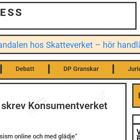
ESS
kandalen hos Skatteverket – hör han
Debatt
DP Granskar
Juri
– skrev Konsumentverket
V
sism online och med glädje”
B