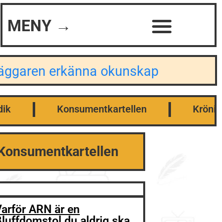
MENY →
dläggaren erkänna okunskap
dik
Konsumentkartellen
Krönik
Konsumentkartellen
arför ARN är en
luffdomstol du aldrig ska