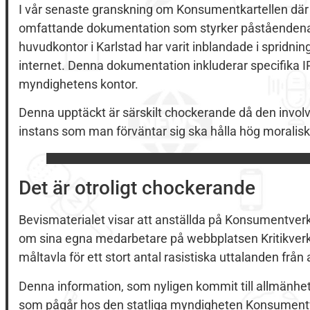
I vår senaste granskning om Konsumentkartellen där 
omfattande dokumentation som styrker påståendena
huvudkontor i Karlstad har varit inblandade i spridnin
internet. Denna dokumentation inkluderar specifika IP-
myndighetens kontor.
Denna upptäckt är särskilt chockerande då den involve
instans som man förväntar sig ska hålla hög moralisk
Det är otroligt chockerande
Bevismaterialet visar att anställda på Konsumentver
om sina egna medarbetare på webbplatsen Kritikverke
måltavla för ett stort antal rasistiska uttalanden frå
Denna information, som nyligen kommit till allmänhe
som pågår hos den statliga myndigheten Konsument