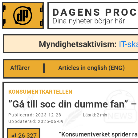
DAGENS PROC
Dina nyheter börjar här
Myndighetsaktivism:
IT-s
Affärer
Articles in english (ENG)
KONSUMENTKARTELLEN
”Gå till soc din dumme fan” 
Publicerad:
2023-12-28
Lästid: 2 min
Uppdaterad: 2025-06-09
”Konsumentverket sprider ra
26 327