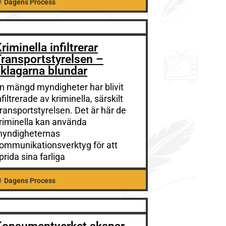
Dagens Process
riminella infiltrerar
ransportstyrelsen –
klagarna blundar
n mängd myndigheter har blivit
nfiltrerade av kriminella, särskilt
ransportstyrelsen. Det är här de
riminella kan använda
yndigheternas
ommunikationsverktyg för att
prida sina farliga
Dagens Process