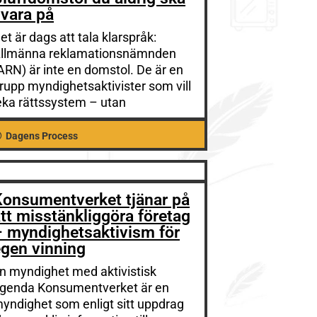
vara på
et är dags att tala klarspråk:
llmänna reklamationsnämnden
ARN) är inte en domstol. De är en
rupp myndighetsaktivister som vill
eka rättssystem – utan
Dagens Process
Konsumentverket tjänar på
tt misstänkliggöra företag
– myndighetsaktivism för
egen vinning
n myndighet med aktivistisk
genda Konsumentverket är en
yndighet som enligt sitt uppdrag