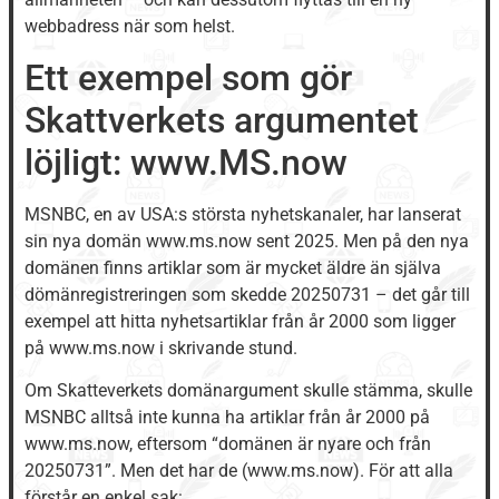
webbadress när som helst.
Ett exempel som gör
Skattverkets argumentet
löjligt: www.MS.now
MSNBC, en av USA:s största nyhetskanaler, har lanserat
sin nya domän www.ms.now sent 2025. Men på den nya
domänen finns artiklar som är mycket äldre än själva
dömänregistreringen som skedde 20250731 – det går till
exempel att hitta nyhetsartiklar från år 2000 som ligger
på www.ms.now i skrivande stund.
Om Skatteverkets domänargument skulle stämma, skulle
MSNBC alltså inte kunna ha artiklar från år 2000 på
www.ms.now, eftersom “domänen är nyare och från
20250731”. Men det har de (www.ms.now). För att alla
förstår en enkel sak: