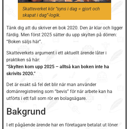
Skatteverket kör “syns i dag = gjort och
skapat i dag”-logik.
Tänk dig att du skriver en bok 2020. Den är klar och ligger
färdig. Men först 2025 sätter du upp skylten på dörren:
“Boken säljs här”.
Skatteverkets argument i ett aktuellt ärende låter i
praktiken så här:
“Skylten kom upp 2025 – alltså kan boken inte ha
skrivits 2020.”
Det är exakt så fel det blir när man använder
domänregistrering som “bevis” för när arbete kan ha
utförts i ett fall som rör en bolagsägare.
Bakgrund
I ett pågående ärende har en företagare betalat ut löner