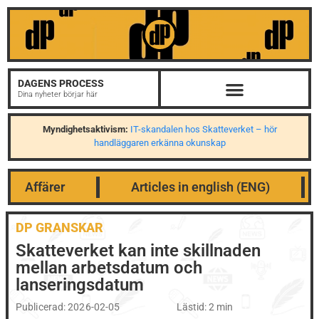
DAGENS PROCESS
Dina nyheter börjar här
Myndighetsaktivism:
IT-skandalen hos Skatteverket – hör
handläggaren erkänna okunskap
Affärer
Articles in english (ENG)
DP GRANSKAR
Skatteverket kan inte skillnaden
mellan arbetsdatum och
lanseringsdatum
Publicerad:
2026-02-05
Lästid: 2 min