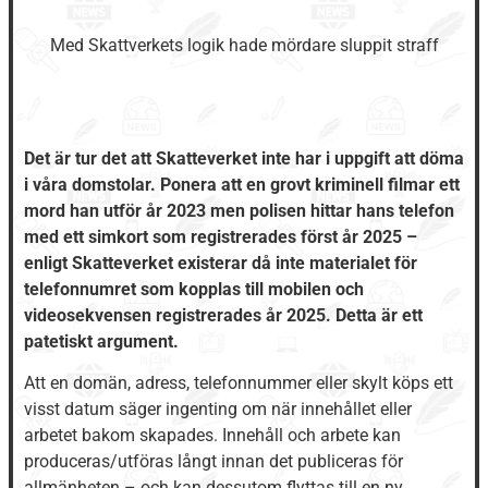
Med Skattverkets logik hade mördare sluppit straff
Det är tur det att Skatteverket inte har i uppgift att döma
i våra domstolar. Ponera att en grovt kriminell filmar ett
mord han utför år 2023 men polisen hittar hans telefon
med ett simkort som registrerades först år 2025 –
enligt Skatteverket existerar då inte materialet för
telefonnumret som kopplas till mobilen och
videosekvensen registrerades år 2025. Detta är ett
patetiskt argument.
Att en domän, adress, telefonnummer eller skylt köps ett
visst datum säger ingenting om när innehållet eller
arbetet bakom skapades. Innehåll och arbete kan
produceras/utföras långt innan det publiceras för
allmänheten – och kan dessutom flyttas till en ny